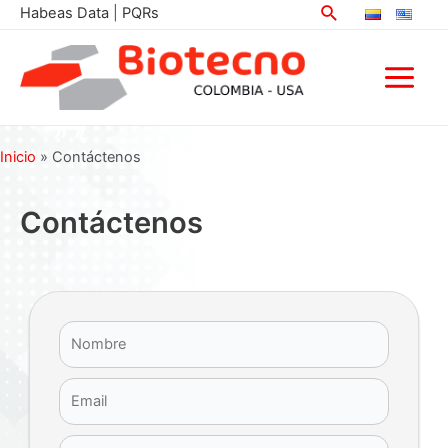
Buscar
Ir
Habeas Data
|
PQRs
al
contenido
Main
Menu
Inicio
»
Contáctenos
Contáctenos