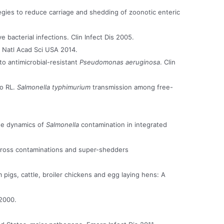
gies to reduce carriage and shedding of zoonotic enteric
bacterial infections. Clin Infect Dis 2005.
c Natl Acad Sci USA 2014.
to antimicrobial-resistant
Pseudomonas aeruginosa
. Clin
ho RL.
Salmonella typhimurium
transmission among free-
the dynamics of
Salmonella
contamination in integrated
n, cross contaminations and super-shedders
pigs, cattle, broiler chickens and egg laying hens: A
 2000.