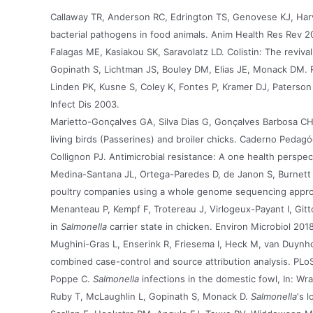
Callaway TR, Anderson RC, Edrington TS, Genovese KJ, Harv
bacterial pathogens in food animals. Anim Health Res Rev 2
Falagas ME, Kasiakou SK, Saravolatz LD. Colistin: The reviva
Gopinath S, Lichtman JS, Bouley DM, Elias JE, Monack DM. R
Linden PK, Kusne S, Coley K, Fontes P, Kramer DJ, Paterson D
Infect Dis 2003.
Marietto-Gonçalves GA, Silva Dias G, Gonçalves Barbosa CH,
living birds (Passerines) and broiler chicks. Caderno Pedag
Collignon PJ. Antimicrobial resistance: A one health perspec
Medina-Santana JL, Ortega-Paredes D, de Janon S, Burnett 
poultry companies using a whole genome sequencing approa
Menanteau P, Kempf F, Trotereau J, Virlogeux-Payant I, Gitto
in
Salmonella
carrier state in chicken. Environ Microbiol 2018
Mughini-Gras L, Enserink R, Friesema I, Heck M, van Duynhov
combined case-control and source attribution analysis. PL
Poppe C.
Salmonella
infections in the domestic fowl, In: Wra
Ruby T, McLaughlin L, Gopinath S, Monack D.
Salmonella
‘s 