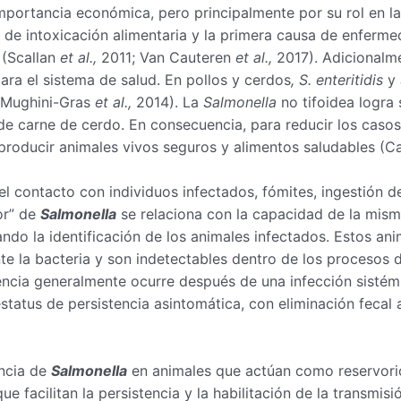
portancia económica, pero principalmente por su rol en la
e intoxicación alimentaria y la primera causa de enfermed
 (Scallan
et al.,
2011; Van Cauteren
et al.,
2017). Adicionalme
para el sistema de salud. En pollos y cerdos
, S. enteritidis
y
 (Mughini-Gras
et al.,
2014). La
Salmonella
no tifoidea logra
 de carne de cerdo. En consecuencia, para reducir los cas
a producir animales vivos seguros y alimentos saludables (
del contacto con individuos infectados, fómites, ingestión 
or” de
Salmonella
se relaciona con la capacidad de la mism
tando la identificación de los animales infectados. Estos a
te la bacteria y son indetectables dentro de los procesos 
stencia generalmente ocurre después de una infección sisté
tatus de persistencia asintomática, con eliminación fecal ac
encia de
Salmonella
en animales que actúan como reservori
e facilitan la persistencia y la habilitación de la transm