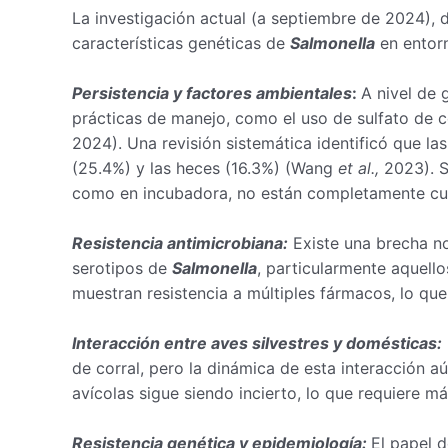
La investigación actual (a septiembre de 2024), d
características genéticas de
Salmonella
en entorn
Persistencia y factores ambientales
:
A nivel de 
prácticas de manejo, como el uso de sulfato de 
2024). Una revisión sistemática identificó que la
(25.4%) y las heces (16.3%) (Wang
et al.,
2023). Si
como en incubadora, no están completamente cua
Resistencia antimicrobiana:
Existe una brecha no
serotipos de
Salmonella
, particularmente aquel
muestran resistencia a múltiples fármacos, lo qu
Interacción entre aves silvestres y domésticas:
de corral, pero la dinámica de esta interacción a
avícolas sigue siendo incierto, lo que requiere 
Resistencia genética y epidemiología:
El papel d