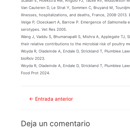
Scallan E, Hoekstra RM, Angulo FJ, Tauxe RV, Widdowson MA,
Van Cauteren D, Le Strat Y, Sommen C, Bruyand M, Tourdjma
illnesses, hospitalizations, and deaths, France, 2008-2013. 
Velge P, Cloeckaert A, Barrow P. Emergence of
Salmonella
e
serotypes. Vet Res 2005.
Wang J, Vaddu S, Bhumanapalli S, Mishra A, Applegate TJ, S
their relative contributions to the microbial risk of poultry m
Woyda R, Oladeinde A, Endale D, Strickland T, Plumblee La
bioRxiv 2023.
Woyda R, Oladeinde A, Endale D, Strickland T, Plumblee Law
Food Prot 2024.
Navegación
←
Entrada anterior
de
entradas
Deja un comentario