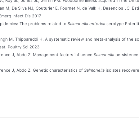
 Roy SL, Jones JL, Griffin PM. Foodborne illness acquired in the Unit
n M, Da Silva NJ, Couturier E, Fournet N, de Valk H, Desenclos JC. E
Emerg Infect Dis 2017.
pidemics: The problems related to
Salmonella enterica
serotype Enteriti
ingh M, Thippareddi H. A systematic review and meta-analysis of the s
eat. Poultry Sci 2023.
wrence J, Abdo Z. Management factors influence
Salmonella
persistence 
rence J, Abdo Z. Genetic characteristics of
Salmonella
isolates recovere