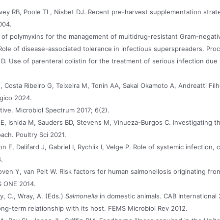
ey RB, Poole TL, Nisbet DJ. Recent pre-harvest supplementation strate
004.
l of polymyxins for the management of multidrug-resistant Gram-negative 
ole of disease-associated tolerance in infectious superspreaders. Pro
. Use of parenteral colistin for the treatment of serious infection due 
 Costa Ribeiro G, Teixeira M, Tonin AA, Sakai Okamoto A, Andreatti Fil
ógico 2024.
tive. Microbiol Spectrum 2017; 6(2).
E, Ishida M, Sauders BD, Stevens M, Vinueza-Burgos C. Investigating 
ch. Poultry Sci 2021.
n E, Dalifard J, Gabriel I, Rychlik I, Velge P. Role of systemic infectio
.
en Y, van Pelt W. Risk factors for human salmonellosis originating from 
oS ONE 2014.
y, C., Wray, A. (Eds.)
Salmonella
in domestic animals. CAB International
long-term relationship with its host. FEMS Microbiol Rev 2012.