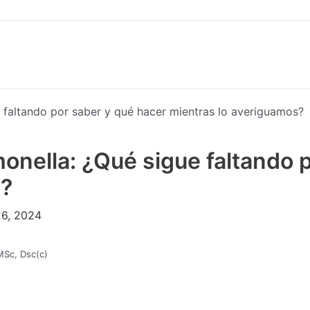
 faltando por saber y qué hacer mientras lo averiguamos?
onella: ¿Qué sigue faltando 
s?
26, 2024
 MSc, Dsc(c)