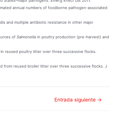
ed States–major pathogens. Emerg Infect Dis 2011.
stimated annual numbers of foodborne pathogen-associated
dis and multiple antibiotic resistance in other major
ources of
Salmonella
in poultry production (pre-harvest) and
in reused poultry litter over three successive flocks.
d from reused broiler litter over three successive flocks. J
Entrada siguiente
→