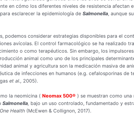
te en cómo los diferentes niveles de resistencia afectan e
ara esclarecer la epidemiología de
Salmonella
, aunque su
s, podemos considerar estrategias disponibles para el con
ciones avícolas. El control farmacológico se ha realizado t
cimiento o como terapéuticos. Sin embargo, los impulsores 
producción animal como uno de los principales determinante
nidad animal y agricultura son la medicación masiva de an
péutica de infecciones en humanos (e.g. cefalosporinas de te
agas
et al.,
2005).
como la neomicina (
Neomax 500®
) se muestran como una n
o
Salmonella
,
bajo un uso controlado, fundamentado y estr
One Health
(McEwen & Collignon, 2017).