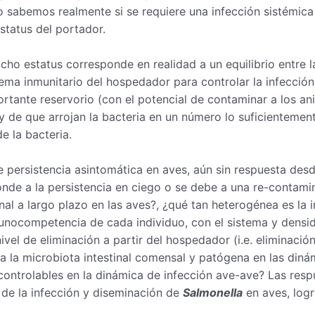
 sabemos realmente si se requiere una infección sistémica 
status del portador.
icho estatus corresponde en realidad a un equilibrio entre l
ema inmunitario del hospedador para controlar la infecció
rtante reservorio (con el potencial de contaminar a los ani
 de que arrojan la bacteria en un número lo suficientemente
e la bacteria.
persistencia asintomática en aves, aún sin respuesta desde 
nde a la persistencia en ciego o se debe a una re-contamin
inal a largo plazo en las aves?, ¿qué tan heterogénea es la 
munocompetencia de cada individuo, con el sistema y densid
vel de eliminación a partir del hospedador (i.e. eliminació
a la microbiota intestinal comensal y patógena en las diná
 controlables en la dinámica de infección ave-ave? Las re
 de la infección y diseminación de
Salmonella
en aves, logr