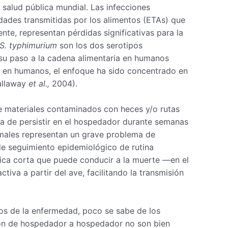
 salud pública mundial. Las infecciones
ades transmitidas por los alimentos (ETAs) que
nte, representan pérdidas significativas para la
S. typhimurium
son los dos serotipos
 su paso a la cadena alimentaria en humanos
os en humanos, el enfoque ha sido concentrado en
Callaway
et al.,
2004).
de materiales contaminados con heces y/o rutas
a de persistir en el hospedador durante semanas
nimales representan un grave problema de
de seguimiento epidemiológico de rutina
mica corta que puede conducir a la muerte —en el
tiva a partir del ave, facilitando la transmisión
os de la enfermedad, poco se sabe de los
isión de hospedador a hospedador no son bien