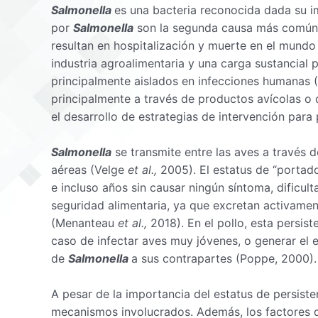
Salmonella
es una bacteria reconocida dada su im
por
Salmonella
son la segunda causa más común d
resultan en hospitalización y muerte en el mundo
industria agroalimentaria y una carga sustancial 
principalmente aislados en infecciones humanas
principalmente a través de productos avícolas o
el desarrollo de estrategias de intervención par
Salmonella
se transmite entre las aves a través 
aéreas (Velge
et al.,
2005). El estatus de “portad
e incluso años sin causar ningún síntoma, dificul
seguridad alimentaria, ya que excretan activamen
(Menanteau
et al.,
2018). En el pollo, esta persi
caso de infectar aves muy jóvenes, o generar el es
de
Salmonella
a sus contrapartes (Poppe, 2000).
A pesar de la importancia del estatus de persist
mecanismos involucrados. Además, los factores qu