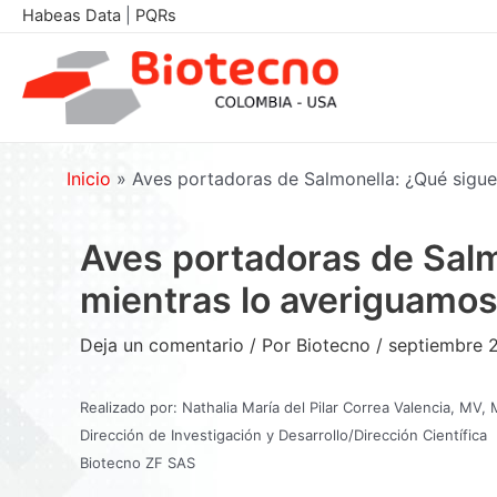
Ir
Habeas Data
|
PQRs
al
contenido
Inicio
»
Aves portadoras de Salmonella: ¿Qué sigue
Aves portadoras de Salm
mientras lo averiguamo
Deja un comentario
/ Por
Biotecno
/
septiembre 
Realizado por: Nathalia María del Pilar Correa Valencia, MV,
Dirección de Investigación y Desarrollo/Dirección Científica
Biotecno ZF SAS