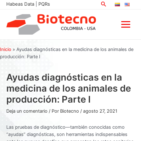
Buscar
Ir
Habeas Data
|
PQRs
al
contenido
Main
Menu
Inicio
»
Ayudas diagnósticas en la medicina de los animales de
producción: Parte I
Ayudas diagnósticas en la
medicina de los animales de
producción: Parte I
Deja un comentario
/ Por
Biotecno
/
agosto 27, 2021
Las pruebas de diagnóstico—también conocidas como
“ayudas” diagnósticas, son herramientas indispensables