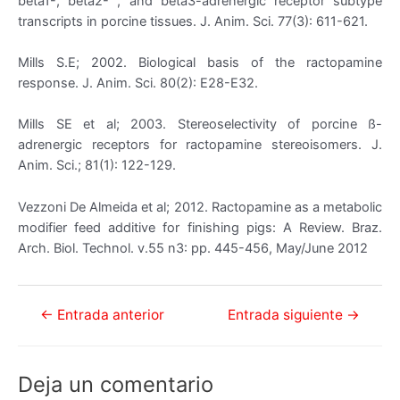
beta1-, beta2- , and beta3-adrenergic receptor subtype
transcripts in porcine tissues. J. Anim. Sci. 77(3): 611-621.
Mills S.E; 2002. Biological basis of the ractopamine
response. J. Anim. Sci. 80(2): E28-E32.
Mills SE et al; 2003. Stereoselectivity of porcine ß-
adrenergic receptors for ractopamine stereoisomers. J.
Anim. Sci.; 81(1): 122-129.
Vezzoni De Almeida et al; 2012. Ractopamine as a metabolic
modifier feed additive for finishing pigs: A Review. Braz.
Arch. Biol. Technol. v.55 n3: pp. 445-456, May/June 2012
Navegación
←
Entrada anterior
Entrada siguiente
→
de
entradas
Deja un comentario