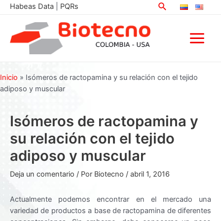
Buscar
Ir
Habeas Data
|
PQRs
al
contenido
Main
Menu
Inicio
»
Isómeros de ractopamina y su relación con el tejido
adiposo y muscular
Isómeros de ractopamina y
su relación con el tejido
adiposo y muscular
Deja un comentario
/ Por
Biotecno
/
abril 1, 2016
Actualmente podemos encontrar en el mercado una
variedad de productos a base de ractopamina de diferentes