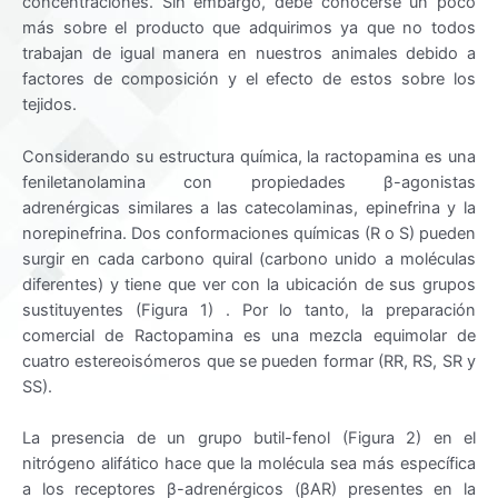
concentraciones. Sin embargo, debe conocerse un poco
más sobre el producto que adquirimos ya que no todos
trabajan de igual manera en nuestros animales debido a
factores de composición y el efecto de estos sobre los
tejidos.
Considerando su estructura química, la ractopamina es una
feniletanolamina con propiedades β-agonistas
adrenérgicas similares a las catecolaminas, epinefrina y la
norepinefrina. Dos conformaciones químicas (R o S) pueden
surgir en cada carbono quiral (carbono unido a moléculas
diferentes) y tiene que ver con la ubicación de sus grupos
sustituyentes (Figura 1) . Por lo tanto, la preparación
comercial de Ractopamina es una mezcla equimolar de
cuatro estereoisómeros que se pueden formar (RR, RS, SR y
SS).
La presencia de un grupo butil-fenol (Figura 2) en el
nitrógeno alifático hace que la molécula sea más específica
a los receptores β-adrenérgicos (βAR) presentes en la