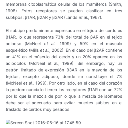
membrana citoplasmática celular de los mamíferos (Smith,
1998). Estos receptores se pueden clasificar en tres
subtipos: β1AR, β2AR y β3AR (Lands
et al
., 1967).
El subtipo predominante expresado en el tejido del cerdo es
β1AR, lo que representa 73% del total de βAR en el tejido
adiposo (McNeel
et al.
, 1999) y 59% en el músculo
esquelético (Mills
et al.,
2002). En el caso del β2AR contiene
un 41% en el músculo del cerdo y un 20% aparece en los
adipocitos (McNeel et al., 1999). Sin embargo, hay un
patrón limitado de expresión β3AR en la mayoría de los
tejidos, excepto adiposo, donde se constituye el 7%
(McNeel
et al.,
1999). Por otro lado, en el caso del corazón
la predominancia lo tienen los receptores β1AR con un 72%
por lo que la mezcla de por lo que la mezcla de isómeros
debe ser el adecuado para evitar muertes súbitas en el
traslado de cerdos muy pesados.