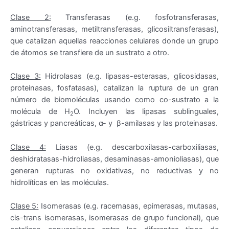
Clase 2:
Transferasas (e.g. fosfotransferasas,
aminotransferasas, metiltransferasas, glicosiltransferasas),
que catalizan aquellas reacciones celulares donde un grupo
de átomos se transfiere de un sustrato a otro.
Clase 3:
Hidrolasas (e.g. lipasas-esterasas, glicosidasas,
proteinasas, fosfatasas), catalizan la ruptura de un gran
número de biomoléculas usando como co-sustrato a la
molécula de H
O. Incluyen las lipasas sublinguales,
2
gástricas y pancreáticas, α- y β-amilasas y las proteinasas.
Clase 4:
Liasas (e.g. descarboxilasas-carboxiliasas,
deshidratasas-hidroliasas, desaminasas-amonioliasas), que
generan rupturas no oxidativas, no reductivas y no
hidrolíticas en las moléculas.
Clase 5:
Isomerasas (e.g. racemasas, epimerasas, mutasas,
cis-trans isomerasas, isomerasas de grupo funcional), que