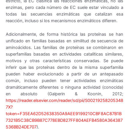
estricto, la EC clasifica las reacciones enzimáticas, no las
enzimas, pero cada número de EC suele estar vinculado a
todas las secuencias enzimáticas que catalizan esa
reacción, incluso si los mecanismos enzimáticos difieren.
Adicionalmente, de forma histórica las proteínas se han
unificado en familias basadas en similitud de secuencia de
aminoácidos. Las familias de proteínas se combinaron en
superfamilias basadas en actividades catalíticas similares,
motivos y otras características conservadas. Se puede
inferir que las proteínas dentro de la misma superfamilia
pueden haber evolucionado a partir de un antepasado
común, incluso pueden tener actividades enzimáticas
dramáticamente diferentes o ninguna actividad (conocida)
en absoluto (Galperin & Koonin, 2012;
https://reader.elsevier.com/reader/sd/pii/S00219258205348
7X?
token=F35EA62D52638350A9AEE9199210CBF8AC87B1B
7321B5C38CB9B87C778EBD827FF804AEFB4580A364387
536BB24DE707
).