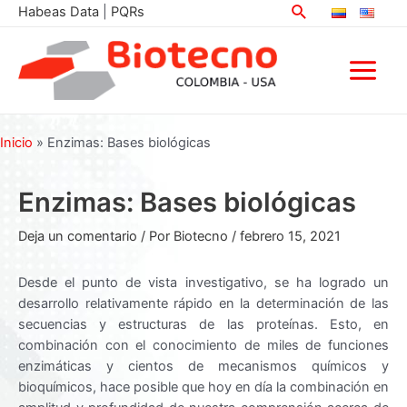
Buscar
Ir
Habeas Data
|
PQRs
al
contenido
Main
Menu
Inicio
»
Enzimas: Bases biológicas
Enzimas: Bases biológicas
Deja un comentario
/ Por
Biotecno
/
febrero 15, 2021
Desde el punto de vista investigativo, se ha logrado un
desarrollo relativamente rápido en la determinación de las
secuencias y estructuras de las proteínas. Esto, en
combinación con el conocimiento de miles de funciones
enzimáticas y cientos de mecanismos químicos y
bioquímicos, hace posible que hoy en día la combinación en