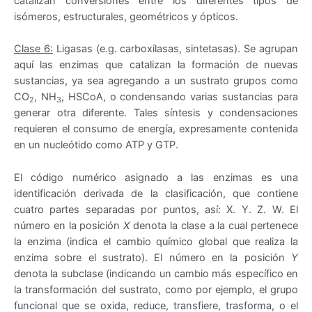
catalizan conversiones entre los diferentes tipos de
isómeros, estructurales, geométricos y ópticos.
Clase 6:
Ligasas (e.g. carboxilasas, sintetasas). Se agrupan
aquí las enzimas que catalizan la formación de nuevas
sustancias, ya sea agregando a un sustrato grupos como
CO
, NH
, HSCoA, o condensando varias sustancias para
2
3
generar otra diferente. Tales síntesis y condensaciones
requieren el consumo de energía, expresamente contenida
en un nucleótido como ATP y GTP.
El código numérico asignado a las enzimas es una
identificación derivada de la clasificación, que contiene
cuatro partes separadas por puntos, así: X. Y. Z. W. El
número en la posición
X
denota la clase a la cual pertenece
la enzima (indica el cambio químico global que realiza la
enzima sobre el sustrato). El número en la posición
Y
denota la subclase (indicando un cambio más específico en
la transformación del sustrato, como por ejemplo, el grupo
funcional que se oxida, reduce, transfiere, trasforma, o el