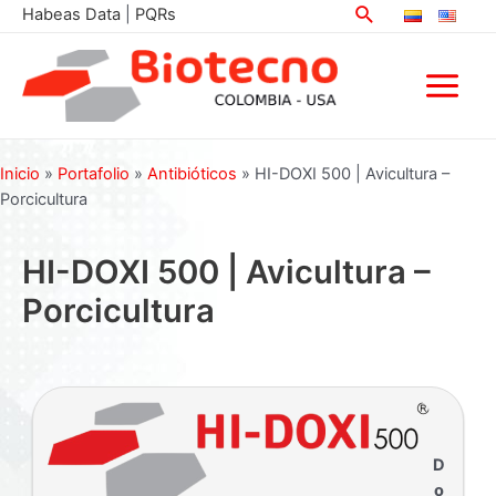
Buscar
Ir
Habeas Data
|
PQRs
al
contenido
Main
Menu
Inicio
»
Portafolio
»
Antibióticos
»
HI-DOXI 500 | Avicultura –
Porcicultura
HI-DOXI 500 | Avicultura –
Porcicultura
D
o