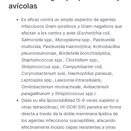
avícolas
Es eficaz contra un amplio espectro de agentes
infecciosos Gram-positivos y Gram-negativos que
afectan a los cerdos y aves (
Escherichia coli
,
Salmonella
spp.,
Mycoplasma
spp.,
Pasteurella
multocida
,
Pasteurella haemolytica
,
Actinobacillus
pleuroneumoniae
,
Bordetella bronchiseptica
,
Staphylococcus
spp.,
Clostridium
spp.,
Streptococcus
spp.,
Campylobacter coli
,
Corynobacterium suis
,
Haemophilus parasuis
,
Leptospira
spp.,
Lawsonia intracellularis
,
Ornitobacterium rinotracheale
,
Avibacterium
paragallinarum
y
Streptococcus
spp.).
Dada su alta liposolubilidad (5-6 veces superior a
otras tetraciclinas), HI-DOXI 500 penetra en forma
directa a través de la doble membrana lipídica de
los agentes infecciosos susceptibles, atacando
efectivamente incluso cepas resistentes a otras